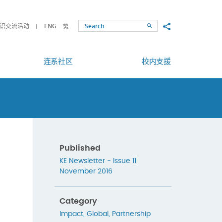
Share to
识交流活动
ENG
繁
Search
连系社区
校内支援
Published
KE Newsletter - Issue 11
November 2016
Category
Impact
,
Global
,
Partnership