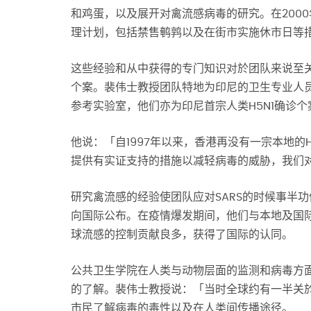
和鸡蛋，以及展开对禽流感病毒的研究。在2000
理计划，包括禁售鹌鹑以及在街市实施休市日等
这些经验和从中获得的专门知识对於团队来说至关
个案。裴伟士教授团队特地为印尼的卫生专业人
参考实验室，他们亦为印尼首宗人类H5N1确诊
他说：「自1997年以来，香港再没有一宗本地的
提供有实证支持的措施以减轻病毒的威胁，我们
研究禽流感的经验使团队应对SARS的时候事半
向国际公布。在疫情爆发期间，他们与本地及国
球流感的控制贡献良多，获得了国际的认同。
公共卫生学院在人类与动物层面的监测和病毒方面
的了解。裴伟士教授说：「当时全球约有一半关
市民了解病毒的毒性以及在人类间传播途径。