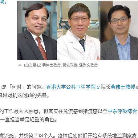
域，
(由左至右) 裴伟士教授, 管轶教授, 潘烈文教授
而是「何时」的问题。
香港大学公共卫生学院
院长
裴伟士教授
直是对抗这问题的先锋。
）的工作最为人熟悉，但其实在禽流感到猪流感以至
中东呼吸综合
一直担当举足轻重的角色。
N1禽流感，并感染了18个人。疫情促使他们开始有系统地监测家禽