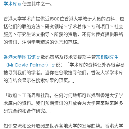
学术库
便是其中之一。
香港大学学术库提供近1500位香港大学教研人员的资料，包
括他们的联络方法丶研究领域丶学术着作丶专利项目丶社会
服务丶研究生论文指导丶所获的资助，还有为传媒提供联络
的资讯，注明学者精通的语言和范畴。
香港大学图书馆
数码策略及技术支援部主管
宗树朝先生
（Mr David Palmer）
说：「学术库的资料让外界很容易
搜寻到我们的学者。当你在谷歌搜寻他们，香港大学学术库
的连结会显示在搜索结果的顶页。」
「政府丶工商界和社群，在何时何地都可以找到香港大学学
术库内的资料。我们预期资讯的开放会为大学带来越来越多
研究合约和合作研究。」
知识交流和公开取阅是世界各地大学的发展趋势。香港大学