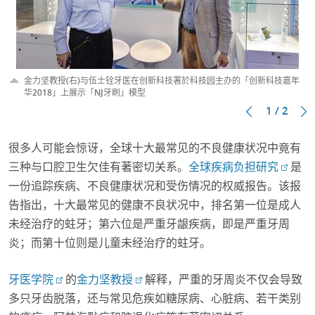
金力坚教授(右)与伍士铨牙医在创新科技署於科技园主办的「创新科技嘉年
华2018」上展示「NJ牙刷」模型
1 / 2
很多人可能会惊讶，全球十大最常见的不良健康状况中竟有
三种与口腔卫生欠佳有著密切关系。
全球疾病负担研究
是
一份追踪疾病、不良健康状况和受伤情况的权威报告。该报
告指出，十大最常见的健康不良状况中，排名第一位是成人
未经治疗的蛀牙；第六位是严重牙龈疾病，即是严重牙周
炎；而第十位则是儿童未经治疗的蛀牙。
牙医学院
的
金力坚教授
解释，严重的牙周炎不仅会导致
多只牙齿脱落，还与常见危疾如糖尿病、心脏病、若干类别