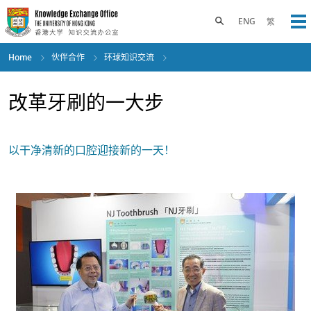
Skip
to
Toggle search panel
ENG
繁
Op
main
content
Home
伙伴合作
环球知识交流
改革牙刷的一大步
以干净清新的口腔迎接新的一天！