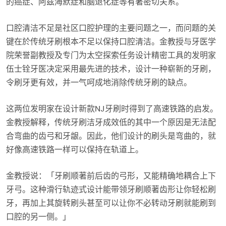
的癌症、阿兹海默症和脑退化症等有著密切关系。
口腔清洁不足是社区口腔护理的主要问题之一，而问题的关
键在於传统牙刷根本不足以保持口腔清洁。金教授与牙医学
院荣誉副教授及专门为太空探索任务设计精密工具的发明家
伍士铨牙医决定采用最先进的技术，设计一种崭新的牙刷，
令刷牙更有效，并一气呵成地消除传统牙刷的缺点。
这两位发明家在设计新款NJ牙刷时得到了高速铁路的启发。
金教授解释，传统牙刷洁牙成效低的其中一个原因是无法配
合弯曲的齿弓和牙龈。因此，他们设计的刷头是弯曲的，就
好像高速铁路一样可以保持在轨道上。
金教授说：「牙刷顺著前后齿的弓形，又能精确地耦合上下
牙弓。这种滑行轨迹式设计能带领牙刷顺著齿形让你轻松刷
牙，再加上其旋转刷头甚至可以让你不必转动牙刷就能刷到
口腔的另一侧。」