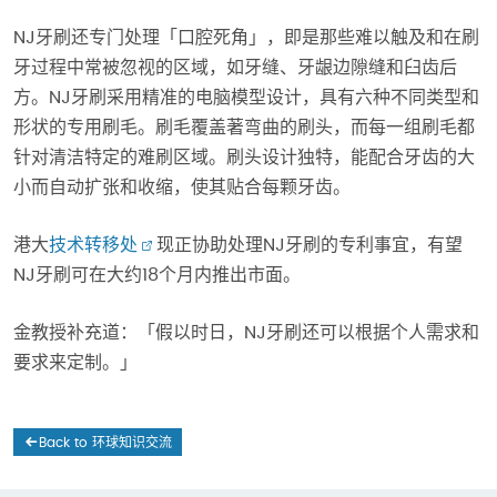
NJ牙刷还专门处理「口腔死角」，即是那些难以触及和在刷
牙过程中常被忽视的区域，如牙缝、牙龈边隙缝和臼齿后
方。NJ牙刷采用精准的电脑模型设计，具有六种不同类型和
形状的专用刷毛。刷毛覆盖著弯曲的刷头，而每一组刷毛都
针对清洁特定的难刷区域。刷头设计独特，能配合牙齿的大
小而自动扩张和收缩，使其贴合每颗牙齿。
港大
技术转移处
现正协助处理NJ牙刷的专利事宜，有望
NJ牙刷可在大约18个月内推出市面。
金教授补充道：「假以时日，NJ牙刷还可以根据个人需求和
要求来定制。」
Back to 环球知识交流