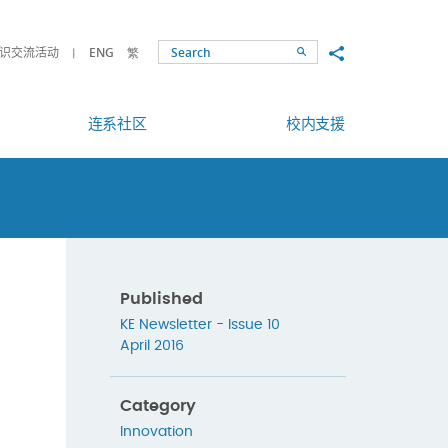
Share to
识交流活动
ENG
繁
Search
连系社区
校内支援
Published
KE Newsletter - Issue 10
April 2016
Category
Innovation