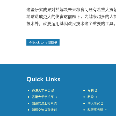
这些研究成果对於解决未来粮食问题有着重大贡
地球造成更大的伤害这前题下，为越来越多的人提
技术外，就要运用基因改良技术这个重要的工具
Back to 专题故事
Quick Links
香港大学主页
专利
香港大学学术库
私隐
知识交流汇报系统
港大研究
知识交流拨款计划
科研事务部