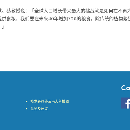
献。蔡教授说：「全球人口增长带来最大的挑战就是如何在不再
供食粮。我们要在未来40年增加70%的粮食，除传统的植物繁
。」
Co
Go
技术转移处及港大科桥
to
意见及建议
HKU
KE
face