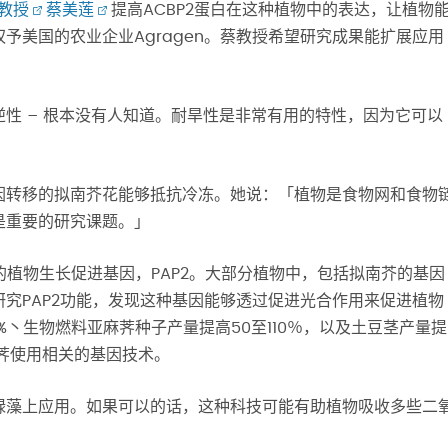
教授
蔡美莲
提高ACBP2蛋白在这种植物中的表达，让植物
予美国的农业企业Agragen。蔡教授希望研究成果能扩展应用
性 – 根本没有人知道。耐旱性是非常有用的特性，因为它可以
因转移的拟南芥花能够抵抗冷冻。她说：「植物是食物网和食物
是重要的研究课题。」
的植物生长促进基因，PAP2。大部分植物中，包括拟南芥的基因
究PAP2功能，发现这种基因能够透过促进光合作用来促进植物
%丶生物燃料亚麻荠种子产量提高50至110％，以及土豆茎产量提
亚麻荠使用相关的基因技术。
绿藻上应用。如果可以的话，这种科技可能有助植物吸收多些二