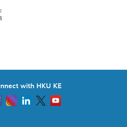
为
殖
nnect with HKU KE
Instagram
Linkedin
Twitter
Go
to
HKU
KE
book
YouTube