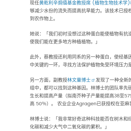
现任
黄乾利辛烱僖基金教授席 (植物生物技术学)
够减少水份的流失而提高抗旱能力。该技术已授权
到农作物上。
她说：「我们初时没想过这种蛋白能使植物有抗逆
使我们能在更多地方种植植物。」
此外，蔡教授还利用同系的另一种蛋白，使经基
中关键的一环，寻找方法保护植物免受环境压力
另一方面，副教授
林文量博士
发现了一种全新
组中，都可以找到这种基因。林博士的团队率先研
生长和提高产量（拟南芥种子产量能提高38至57
高 50％）。 农业企业Agragen已获授权在
林博士说：「我非常好奇这种科技能否在树木和
化碳和减少大气中二氧化碳的累积。」