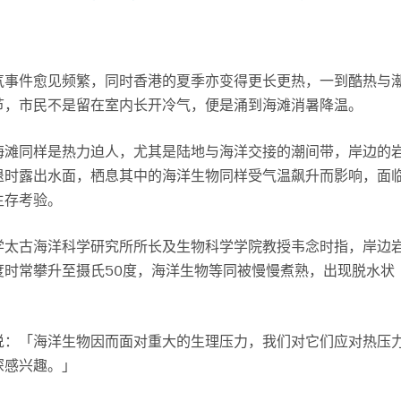
气事件愈见频繁，同时香港的夏季亦变得更长更热，一到酷热与
节，市民不是留在室内长开冷气，便是涌到海滩消暑降温。
海滩同样是热力迫人，尤其是陆地与海洋交接的潮间带，岸边的
退时露出水面，栖息其中的海洋生物同样受气温飙升而影响，面
生存考验。
学太古海洋科学研究所所长及生物科学学院教授韦念时指，岸边
度时常攀升至摄氏50度，海洋生物等同被慢慢煮熟，出现脱水状
说：「海洋生物因而面对重大的生理压力，我们对它们应对热压
深感兴趣。」