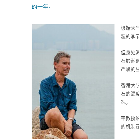
的一年。
极端天
湿的季
但身处
石於潮
严峻的
香港大
石的温
况。
韦教授
的机制