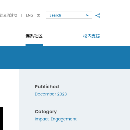
Share to
识交流活动
ENG
繁
Search
连系社区
校内支援
Published
December 2023
Category
Impact
,
Engagement