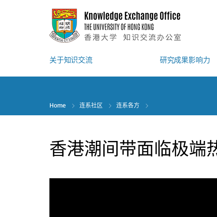
Skip
to
main
content
关于知识交流
研究成果影响力
Home
连系社区
连系各方
香港潮间带面临极端