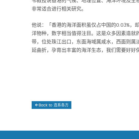
韦教授说香港的气候、地理位置、海洋环境及生
非常适合进行相关研究。
他说：「香港的海洋面积虽仅占中国的0.03%，却
洋物种，数字相当值得注目。这是众多因素造就
带，位处珠江出口，东面海域属咸水，西面则属
延曲折，孕育出丰富的海洋生态，我们需要好好
Back to 连系各方