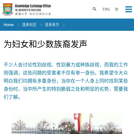
Skip
to
Toggle search panel
ENG
繁
Op
main
content
Home
连系社区
连系各方
为妇女和少数族裔发声
不少人会讨论性别歧视、性别暴力或种族歧视，而我的工作
则强调，这些问题的受害者不仅有单一身份。我希望令大众
明白我们均拥有多重身份，当你在一个人身上同时找到某些
身份时，当中所产生的特别脆弱之处和明显的劣势，需要我
们了解。