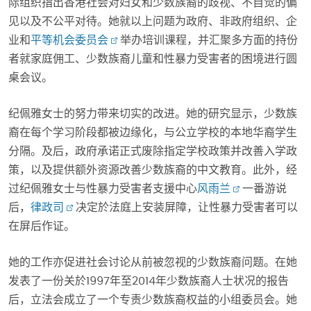
际组织指出香港社会对妇女和少数族裔的歧视、不自觉的偏
见以及不公平对待。她就以上问题为政府、非政府组织、企
业和
平等机会委员会
举办培训课程，并汇聚多方面的持份
者就家庭佣工、少数族裔儿童和性暴力受害者的困境进行圆
桌会议。
纪佩雅女士的努力带来切实的改进。她的研究显示，少数族
裔在每个学习阶段都被边缘化，与公立学校的本地华裔学生
分隔。及后，政府承诺正式废除指定学校政策并改善入学政
策，以及提供额外资源改善少数族裔的中文教育。此外，经
过纪佩雅女士与性暴力受害者支援中心
风雨兰
一番游说
后，
律政司
决定於法庭上安装屏障，让性暴力受害者可以
在屏后作证。
她的工作亦促进社会讨论从前被忽视的少数族裔问题。在她
发表了一份关於1997年至2014年少数族裔人士状况的报告
后，立法会成立了一个专责少数族裔权益的小组委员会。她