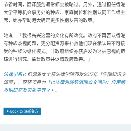
节省时间，翻译服务通常都会被略过。另外，透过担任香港
大学平等机会事务处的种族、家庭岗位和性别认同工作组主
席，她亦帮助港大确定更多性别友善的政策。
她说：「我很高兴这里的文化有所改变。政府不再否认香港
有种族歧视问题，更分配资源来补救他们现在承认是不可接
受的种族边缘化模式。非政府组织亦获启发为这被忽视的范
畴进行研究、监督政策并促请政府改善。」
法律学
系
纪佩雅女士获法律学院颁发
201
7
年「学院知识交
流奖」，获奖项目为「
以法律为弱势消除公义鸿沟：应用跨
界别研究及实质平等
」。
Back to 连系各方