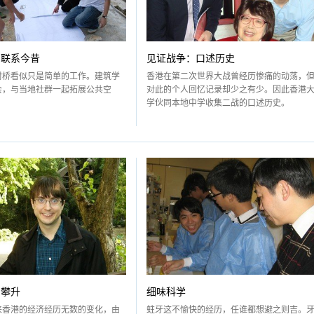
，联系今昔
见证战争：口述历史
村桥看似只是简单的工作。建筑学
香港在第二次世界大战曾经历惨痛的动荡，
会，与当地社群一起拓展公共空
对此的个人回忆记录却少之有少。因此香港
学伙同本地中学收集二战的口述历史。
的攀升
细味科学
来香港的经济经历无数的变化，由
蛀牙这不愉快的经历，任谁都想避之则吉。