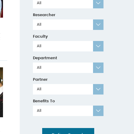
All
Researcher
All
但
Faculty
大
All
Department
All
Partner
All
Benefits To
All
牙