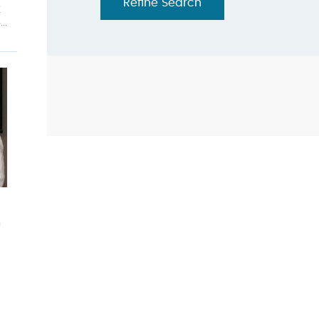
Refine Search
蛀
.
品
。