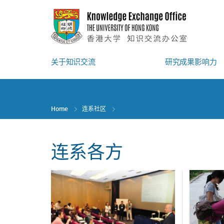
Skip
to
main
content
关于知识交流
研究成果影响力
Home
连系社区
连系各方