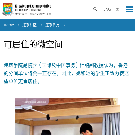
Skip
to
Toggle search panel
ENG
繁
Op
main
content
Home
连系社区
连系各方
可居住的微空间
建筑学院副院长 (国际及中国事务) 杜鹃副教授认为，香港
的分间单位将会一直存在，因此，她和她的学生正致力使这
些单位更宜居住。