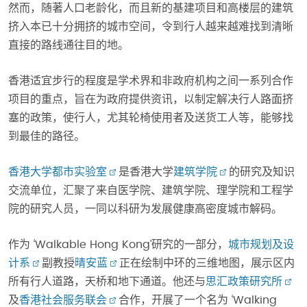
然而，随著人口老龄化，而且新的基建项目和高楼层的建筑
挤入本已十分拥挤的城市空间，令到行人越来越难找到清晰
直接的路线通往目的地。
香港适宜步行的程度是学术界和非政府机构之间一系列合作
项目的重点，旨在为政府提供资讯，以制定解决行人路面挤
塞的政策，使行人，尤其轮椅使用者及送货工人等，能够找
到最佳的路径。
香港大学都市实验室
是香港大学
建筑学院
的研究及知识
交流单位，汇聚了来自医学院、建筑学院、理学院和工程学
院的研究人员，一同以科研为发展健康高密度城市解码。
作为 ‘Walkable Hong Kong’研究的一部分，
城市规划及设
计系
副教授
晴安蓝
正在绘制中环的三维地图，展示区内
所有行人道路，天桥和地下通道。他还与
思汇政策研究所
及
香港社会服务联会
合作，开展了一个名为 ‘Walking