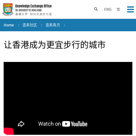
Skip
to
Toggle search panel
ENG
繁
Op
main
content
Home
连系社区
连系各方
让香港成为更宜步行的城市