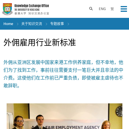
Skip
to
Toggle search panel
ENG
繁
Op
main
content
Home
关于知识交流
专题故事
外佣雇用行业新标准
外佣从亚洲区发展中国家来港工作供养家庭，但不幸地，他
们为了找到工作，事前往往需要支付一笔巨大并且非法的中
介费。这使他们在工作前已严重负债，即使被雇主虐待也不
敢辞职。