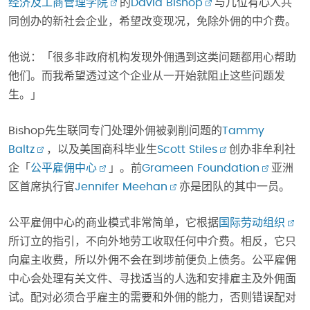
经济及工商管理学院
的
David Bishop
与几位有心人共
同创办的新社会企业，希望改变现况，免除外佣的中介费。
他说：「很多非政府机构发现外佣遇到这类问题都用心帮助
他们。而我希望透过这个企业从一开始就阻止这些问题发
生。」
Bishop先生联同专门处理外佣被剥削问题的
Tammy
Baltz
，以及美国商科毕业生
Scott Stiles
创办非牟利社
企「
公平雇佣中心
」。前
Grameen Foundation
亚洲
区首席执行官
Jennifer Meehan
亦是团队的其中一员。
公平雇佣中心的商业模式非常简单，它根据
国际劳动组织
所订立的指引，不向外地劳工收取任何中介费。相反，它只
向雇主收费，所以外佣不会在到埗前便负上债务。公平雇佣
中心会处理有关文件、寻找适当的人选和安排雇主及外佣面
试。配对必须合乎雇主的需要和外佣的能力，否则错误配对