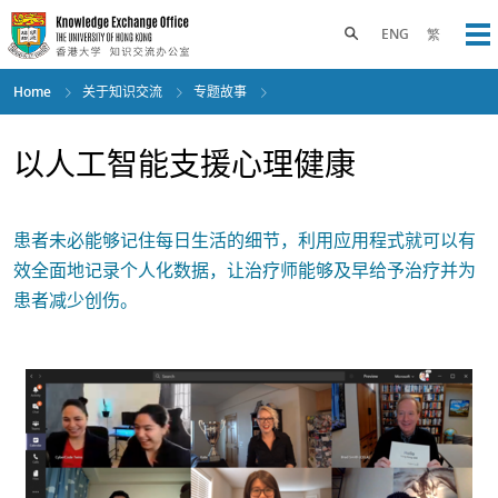
Skip
to
Toggle search panel
ENG
繁
Op
main
content
Home
关于知识交流
专题故事
以人工智能支援心理健康
患者未必能够记住每日生活的细节，利用应用程式就可以有
效全面地记录个人化数据，让治疗师能够及早给予治疗并为
患者减少创伤。