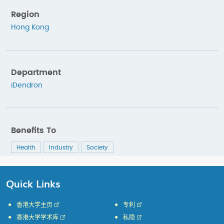
Region
Hong Kong
Department
iDendron
Benefits To
Health
Industry
Society
Quick Links
香港大学主页
专利
香港大学学术库
私隐