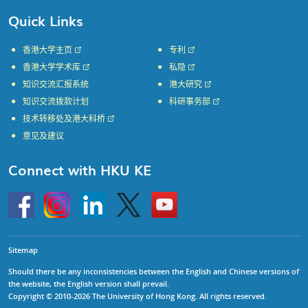
Quick Links
香港大学主页
专利
香港大学学术库
私隐
知识交流汇报系统
港大研究
知识交流拨款计划
科研事务部
技术转移处及港大科桥
意见及建议
Connect with HKU KE
Go
Instagram
Linkedin
Twitter
Go
to
to
HKU
HKU
KE
KE
facebook
YouTube
Sitemap
Should there be any inconsistencies between the English and Chinese versions of
the website, the English version shall prevail.
Copyright © 2010-2026 The University of Hong Kong. All rights reserved.