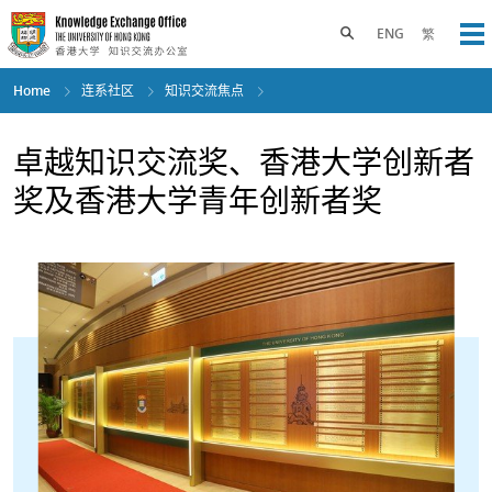
Skip
to
Toggle search panel
ENG
繁
Op
main
content
Home
连系社区
知识交流焦点
卓越知识交流奖、香港大学创新者
奖及香港大学青年创新者奖