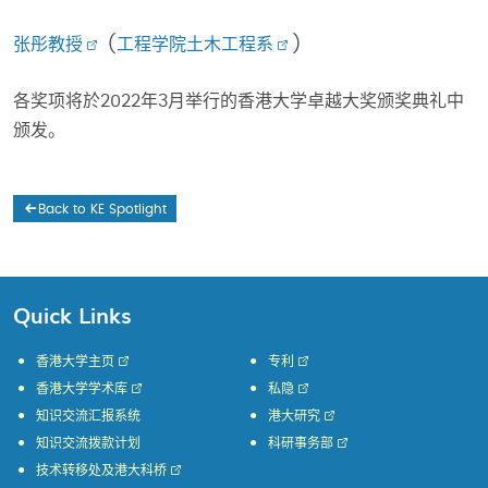
张彤教授
(
工程学院
土木工程系
)
各奖项将於2022年3月举行的香港大学卓越大奖颁奖典礼中
颁发。
Back to KE Spotlight
Quick Links
香港大学主页
专利
香港大学学术库
私隐
知识交流汇报系统
港大研究
知识交流拨款计划
科研事务部
技术转移处及港大科桥