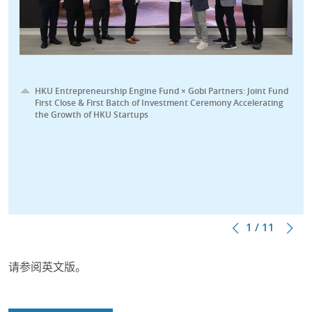
HKU Entrepreneurship Engine Fund × Gobi Partners: Joint Fund
First Close & First Batch of Investment Ceremony Accelerating
the Growth of HKU Startups
1 / 11
请参阅英文版。