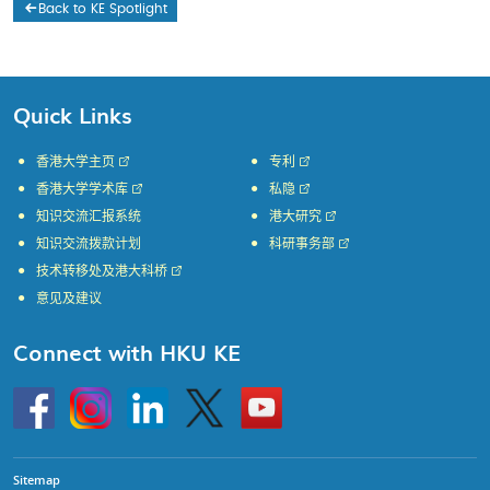
Back to KE Spotlight
Quick Links
香港大学主页
专利
香港大学学术库
私隐
知识交流汇报系统
港大研究
知识交流拨款计划
科研事务部
技术转移处及港大科桥
意见及建议
Connect with HKU KE
Go
Instagram
Linkedin
Twitter
Go
to
to
HKU
HKU
KE
KE
facebook
YouTube
Sitemap