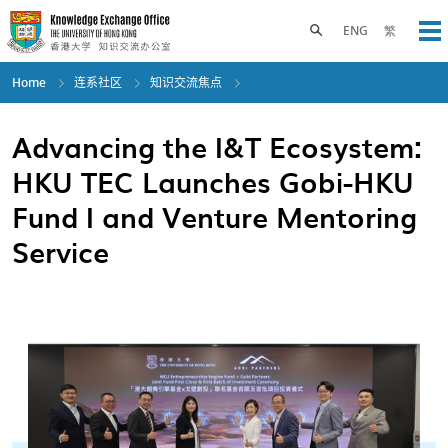
Skip
to
Toggle search panel
ENG
繁
Op
main
content
Home
连系社区
知识交流焦点
Advancing the I&T Ecosystem:
HKU TEC Launches Gobi-HKU
Fund I and Venture Mentoring
Service