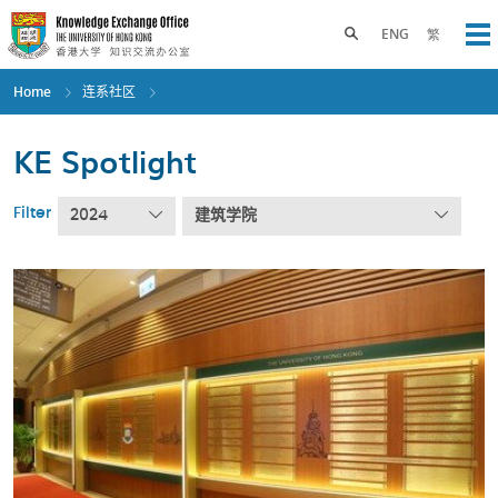
Skip
to
Toggle search panel
ENG
繁
Op
main
content
Home
连系社区
KE Spotlight
Filter
2024
建筑学院