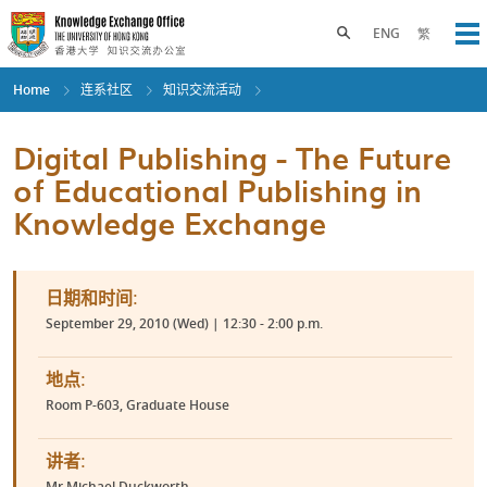
Skip
to
Toggle search panel
ENG
繁
Op
main
content
Home
连系社区
知识交流活动
Digital Publishing - The Future
of Educational Publishing in
Knowledge Exchange
日期和时间:
September 29, 2010 (Wed) | 12:30 - 2:00 p.m.
地点:
Room P-603, Graduate House
讲者:
Mr Michael Duckworth